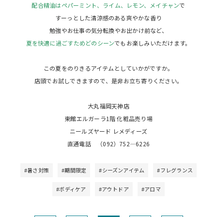
配合精油はペパーミント、ライム、レモン、メイチャン
で
すーっとした清涼感のある爽やかな香り
勉強やお仕事の気分転換やお出かけ前など、
夏を快適に過ごすためどのシーン
でもお楽しみいただけます。
この夏をのりきるアイテムとしていかがですか。
店頭でお試しできますので、是非お立ち寄りください。
大丸福岡天神店
東館エルガーラ1階 化粧品売り場
ニールズヤード レメディーズ
直通電話 （092）752―6226
#暑さ対策
#期間限定
#シーズンアイテム
#フレグランス
#ボディケア
#アウトドア
#アロマ