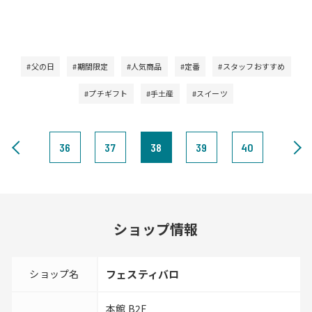
#父の日
#期間限定
#人気商品
#定番
#スタッフおすすめ
#プチギフト
#手土産
#スイーツ
36
37
38
39
40
ショップ情報
ショップ名
フェスティバロ
本館 B2F