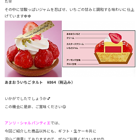
た🌸
その中に甘酸っぱいジャムを忍ばせ、いちごの甘みと調和する味わいに仕上
げています🍓🍓
あまおういちごタルト ¥864（税込み）
いかがでしたでしょうか💕
この機会に是非、ご賞味ください😋
アンリ・シャルパンティエ
では、
今回ご紹介した商品以外にも、ギフト・生ケーキ共に
沢山ご用意しておりますので、ぜひご利用くださいませ😍