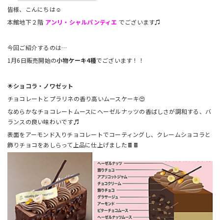
皆様、こんにちは☺
本館地下２階
アンリ・シャルパンティエ
でございます♫
今回ご紹介するのは…
1月6日販売開始の
小物ケーキ4種
でございます！！
🌟
ショコラ・ノワゼット
チョコレートとプラリネの香り高いムースケーキ😍
なめらかなチョコレートムースにヘーゼルナッツの香ばしさが調和する、バ
ランスの良い味わいです♬
表面をアーモンド入りチョコレートでコーティングし、クレームショコラと
飾りチョコをあしらって上品に仕上げました🍫🍫