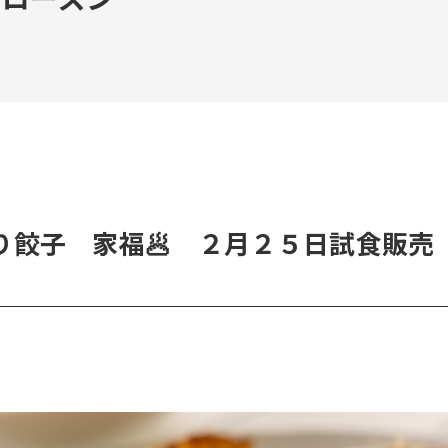
り餃子 家福🥟 ２月２５日試食販売