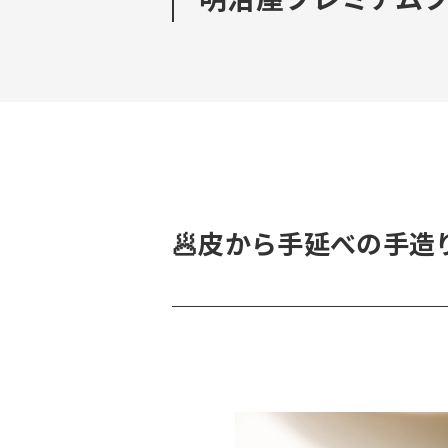
🥟皮から手延べの手造