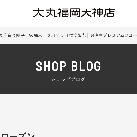
の手造り餃子 家福🥟 ２月２５日試食販売 | 明治屋プレミアムフロ
SHOP BLOG
ショップブログ
フローズン