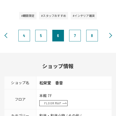
#期間限定
#スタッフおすすめ
#インテリア雑貨
4
5
6
7
8
ショップ情報
ショップ名
松栄堂 香音
本館 7F
フロア
FLOOR MAP
カテゴリー
和装・和装小物 / その他 /