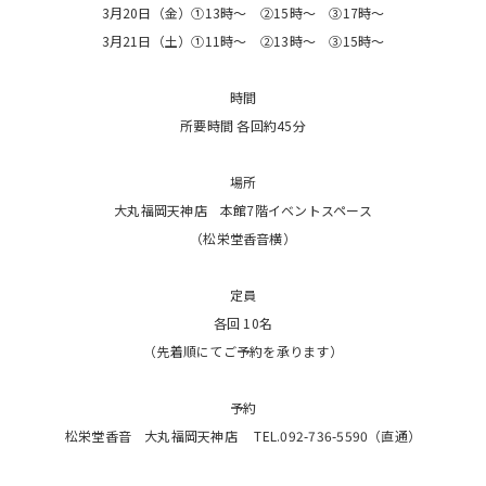
3月20日（金）①13時〜 ②15時〜 ③17時〜
3月21日（土）①11時〜 ②13時〜 ③15時〜
時間
所要時間 各回約45分
場所
大丸福岡天神店 本館7階イベントスペース
（松栄堂香音横）
定員
各回 10名
（先着順にてご予約を承ります）
予約
松栄堂香音 大丸福岡天神店 TEL.092-736-5590（直通）