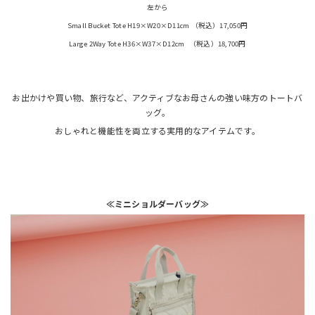
左から
Small Bucket Tote H19×W20×D11cm （税込）17,050円
Large 2Way Tote H36×W37×D12cm （税込）18,700円
お出かけや買い物、旅行など、アクティブなお母さんの強い味方のトートバ
ッグ。
おしゃれと機能性を両立する実用的なアイテムです。
≪ミニショルダーバッグ≫