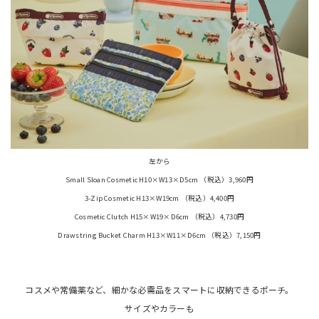
左から
Small Sloan Cosmetic H10×W13×D5cm （税込）3,960円
3-Zip Cosmetic H13×W19cm （税込）4,400円
Cosmetic Clutch H15×W19×D6cm （税込）4,730円
Drawstring Bucket Charm H13×W11×D6cm （税込）7,150円
コスメや常備薬など、細かな必需品をスマートに収納できるポーチ。
サイズやカラーも