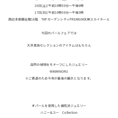
16日(土)/午前10時30分〜午後6時
17日(日)/午前10時30分〜午後5時
西日本新聞会館16階 TKPガーデンシティPREMIUM天神スカイホール
今回のパールフェアでは
大洋真珠セレクションのアイテムはもちろん
自然の植物をモチーフにしたジュエリー
MIKIMINORU
※ご勇退のため今年が最後の展示となります。
オパールを使用した個性派ジュエリー
ハニー&コー Collection