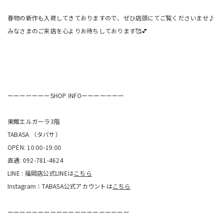
春物の新作も入荷してきておりますので、ぜひ店頭にてご覧くださいませ♪
みなさまのご来店を心よりお待ちしております🥰💕
ーーーーーーーSHOP INFOーーーーーーー
東館エルガーラ3階
TABASA （タバサ）
OPEN: 10:00-19:00
直通: 092-781-4624
LINE : 福岡店公式LINEは
こちら
Instagram：TABASA公式アカウントは
こちら
ーーーーーーーーーーーーーーーーーーーー