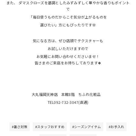
また、 ダマスクローズを基調としたみずみずしく華やかな香りもポイント
で
「毎日使うものだからこそ気分が上がるものを
選びたい」方にもぴったりです🌸
気になる方は、ぜひ店頭でテクスチャーも
お試しいただけますので
お気軽にお問い合わせくださいませ！
皆さまのご来店をお待ちしております🍀
大丸福岡天神店 本館8階 ちふれ化粧品
TEL092-732-3047(直通)
#暑さ対策
#スタッフおすすめ
#シーズンアイテム
#お手入れ