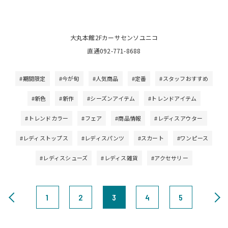
大丸本館2Fカーサセンソユニコ
直通092-771-8688
#期間限定
#今が旬
#人気商品
#定番
#スタッフおすすめ
#新色
#新作
#シーズンアイテム
#トレンドアイテム
#トレンドカラー
#フェア
#商品情報
#レディスアウター
#レディストップス
#レディスパンツ
#スカート
#ワンピース
#レディスシューズ
#レディス雑貨
#アクセサリー
1
2
3
4
5