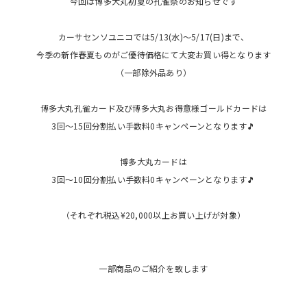
今回は博多大丸初夏の孔雀祭のお知らせです
カーサセンソユニコでは5/13(水)〜5/17(日)まで、
今季の新作春夏ものがご優待価格にて大変お買い得となります
（一部除外品あり）
博多大丸孔雀カード及び博多大丸お得意様ゴールドカードは
3回〜15回分割払い手数料0キャンペーンとなります🎵
博多大丸カードは
3回〜10回分割払い手数料0キャンペーンとなります🎵
（それぞれ税込¥20,000以上お買い上げが対象）
一部商品のご紹介を致します