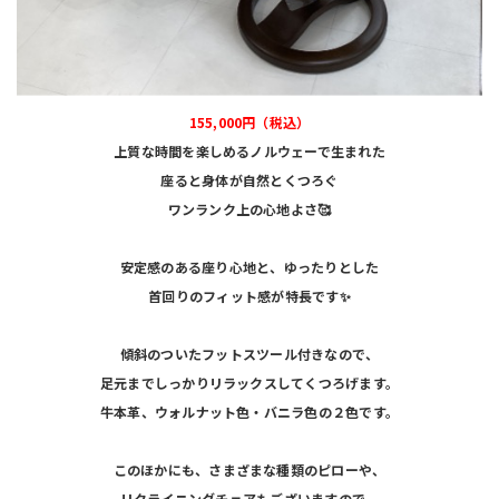
155,000円（税込）
上質な時間を楽しめるノルウェーで生まれた
座ると身体が自然とくつろぐ
ワンランク上の心地よさ🥰
安定感のある座り心地と、
ゆったりとした
首回りの
フィット感が特長です✨
傾斜のついたフットスツール付きなので、
足元までしっかりリラックスして
くつろげます。
牛本革、ウォルナット色・バニラ色の２色です。
このほかにも、さまざまな種類のピローや、
リクライニングチェアもございますので、