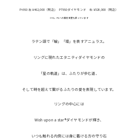
Pt950 左:¥462,000（税込)
PT950ダイヤモンド 右:¥528,000（税込）
※YG，PGへの素材変更も承っています
ラテン語で「輪」「環」を表すアニュラス。
リングに現れたエタニティダイヤモンドの
「星の軌道」は、ふたりが歩む道、
そして時を超えて繋がるふたりの愛を表現しています。
リングの中心には
Wish upon a star®ダイヤモンドが輝き、
いつも触れる内側には身に着ける方の守り石