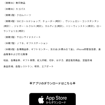
〈東館B1〉無印良品
〈本館B1〉カゴパス
〈東館2階〉クロムハーツ
〈東館4階〉SGCゴールドショップ、チューダー(時計）、ヴァシュロン・コンスタンタン
(時計）、ジャガー・ルクルト(時計)、カルティエ(時計)、ハリーウィンストン(時計)、ロー
ランフェリエ(時計)
〈東館5階〉サロンサイドスイート
〈本館7階〉ＪＴＢ、ギフトステーション
〈本館8階〉各種商品券、ギフトセンター、友の会(お積み立て金)、iPhone修理救急便、食
品催事および文化催事
地金、各種金券、ギフト券類、収入印紙、切手、はがき、通信販売商品、定借売場
食品売場、各階レストラン、喫茶、エアポート
🌟アプリのダウンロードはこちら🌟