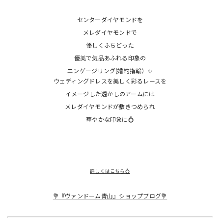
センターダイヤモンドを
メレダイヤモンドで
優しくふちどった
優美で気品あふれる印象の
エンゲージリング(婚約指輪）✨
ウェディングドレスを美しく彩るレースを
イメージした透かしのアームには
メレダイヤモンドが敷きつめられ
華やかな印象に💍
詳しくはこちら💍
💐『ヴァンドーム青山』ショップブログ💐