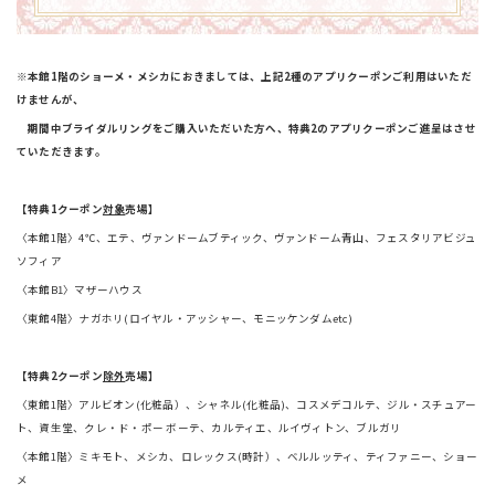
※本館1階のショーメ・メシカにおきましては、上記2種のアプリクーポンご利用はいただ
けませんが、
期間中ブライダルリングをご購入いただいた方へ、特典2のアプリクーポンご進呈はさせ
ていただきます。
【特典1クーポン
対象
売場】
〈本館1階〉4℃、エテ、ヴァンドームブティック、ヴァンドーム青山、フェスタリアビジュ
ソフィア
〈本館B1〉マザーハウス
〈東館4階〉ナガホリ(ロイヤル・アッシャー、モニッケンダムetc)
【特典2クーポン
除外
売場】
〈東館1階〉アルビオン(化粧品）、シャネル(化粧品)、コスメデコルテ、ジル・スチュアー
ト、資生堂、クレ・ド・ポー ボーテ、カルティエ、ルイヴィトン、ブルガリ
〈本館1階〉ミキモト、メシカ、ロレックス(時計）、ベルルッティ、ティファニー、ショー
メ