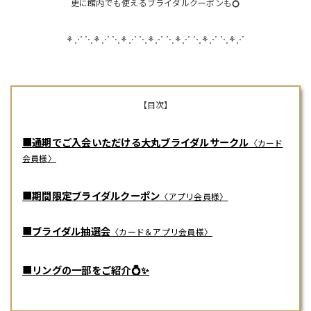
更に館内でも使えるブライダルクーポンも💍
⚘⋰ ⋱⚘⋰ ⋱⚘⋰ ⋱⚘⋰ ⋱⚘⋰ ⋱⚘⋰ ⋱⚘⋰
【目次】
■
通期でご入会いただける大丸ブライダルサークル
〈カード
会員様〉
■
期間限定ブライダルクーポン
〈アプリ会員様〉
■
ブライダル抽選会
〈カード＆アプリ会員様〉
■
リングの一部をご紹介💍✨