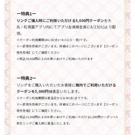
ー特典1ー
リングご購入時にご利用いただける5,000円クーポン
を大
丸・松坂屋アプリ内にてアプリ会員様全員に6/23(火)より配
信。
※クーポン利用期間は6/24(水)～8/11(火・祝)です。
※一部除外売場がございます。詳細はこのページにございます【クーポン
除外売場】にてご確認ください
※税込55,000円以上のお買いあげでご利用いただけます
ー特典2ー
リングをご購入いただいたお客様に
館内でご利用いただける
クーポンを5,000円分
進呈いたします。
※クーポン利用期間は進呈日から9/30(水)までです。
※一部除外売場がございます。詳細はこのページにございます【クーポン
除外売場】にてご確認ください。
※税込11,000円以上のお買いあげでご利用いただける1,000円クーポン×5
枚をリングご購入時に進呈いたします。