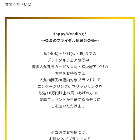
参加ください😊
Happy Wedding！
～🌻夏のブライダル抽選会🌻👰～
6/24(水)～8/11(火・祝)までの
ブライダルフェア期間中、
博多大丸孔雀カード＆大丸・松坂屋アプリの
両方をお持ちの上
大丸福岡天神店内対象ブランドにて
エンゲージリングorマリッジリングを
税込10万円以上お買いあげの方は、
豪華プレゼントが当選する抽選会に
ご参加いただけます！
※当選のお客様には、
お買いあげブランドより