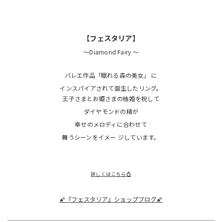
【フェスタリア】
～Diamond Fairy ～
バレエ作品「眠れる森の美女」 に
インスパイアされて誕生したリング。
王子さまとお姫さまの結婚を祝して
ダイヤモンドの精が
幸せのメロディに合わせて
舞うシーンをイメー ジしています。
詳しくはこちら💍
🌠『フェスタリア』ショップブログ🌠