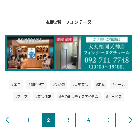
本館2階 フォンテーヌ
#エコ
#期間限定
#今が旬
#人気商品
#定番
#セール
#フェア
#商品情報
#その他レディスアイテム
#サービス
1
2
3
4
5