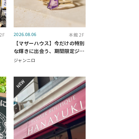
2026.08.06
2F
本館 2F
【マザーハウス】今だけの特別
な輝きに出会う、期間限定ジュ
エリーコレクション （8/7～
ジャンニロ
9/2）
NEW