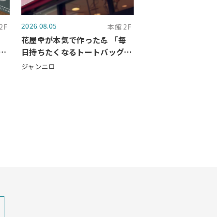
2026.08.05
2F
本館 2F
神
花屋🌹が本気で作った💪 「毎
タ
日持ちたくなるトートバッグ
👜」
ジャンニロ