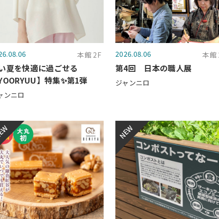
26.08.06
2026.08.06
本館 2F
本館 
い夏を快適に過ごせる
第4回 日本の職人展
YOORYUU】特集✨第1弾
ジャンニロ
ャンニロ
EW
NEW