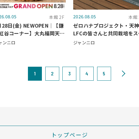
26.08.05
2026.08.05
本館 2F
本館 
月28日(金) NEWOPEN｜【鎌
ゼロハナプロジェクト・天
紅谷コーナー】大丸福岡天神
LFCの皆さんと共同栽培をス
に登場！
ートしました
ャンニロ
ジャンニロ
1
2
3
4
5
トップページ