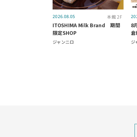
2026.08.05
20
本館 2F
ITOSHIMA Milk Brand 期間
8
限定SHOP
倉
店
ジャンニロ
ジ