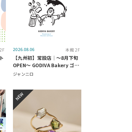
2026.08.06
2F
本館 2F
ト
【九州初】常設店｜～8月下旬
OPEN～ GODIVA Bakery ゴデ
ィパン 大丸福岡天神店
ジャンニロ
NEW