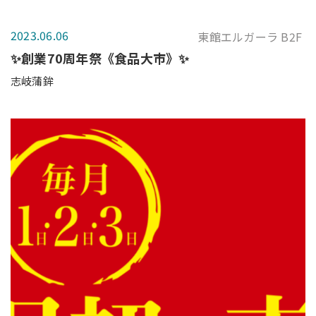
2023.06.06
東館エルガーラ B2F
✨創業70周年祭《食品大市》✨
志岐蒲鉾