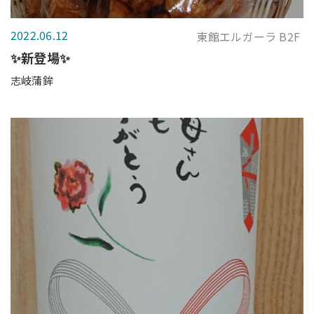
2022.06.12
東館エルガーラ B2F
✨新登場✨
志岐蒲鉾