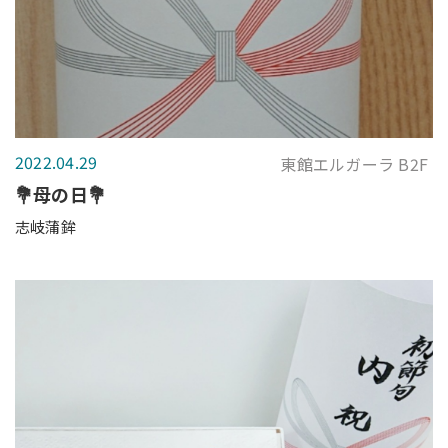
2022.04.29
東館エルガーラ B2F
💐母の日💐
志岐蒲鉾