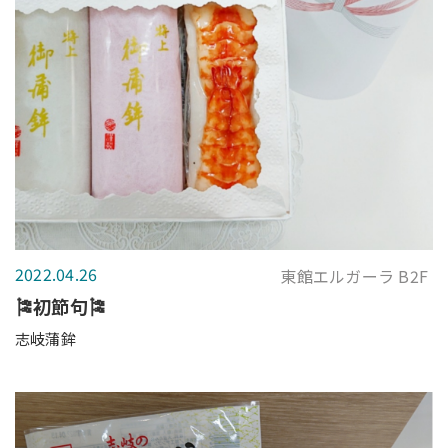
2022.04.26
東館エルガーラ B2F
🎏初節句🎏
志岐蒲鉾