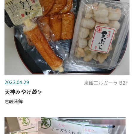
2023.04.29
東館エルガーラ B2F
天神みやげ🎁✨
志岐蒲鉾