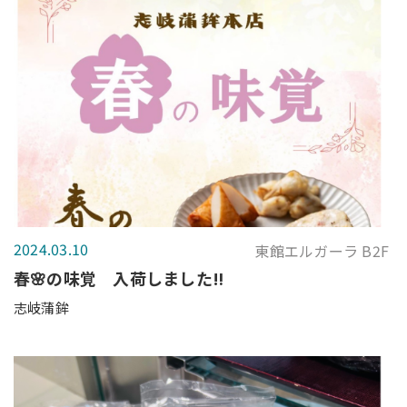
2024.03.10
東館エルガーラ B2F
春🌸の味覚 入荷しました‼️
志岐蒲鉾