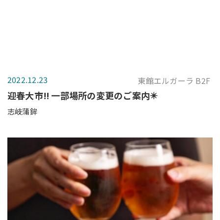
2022.12.23
東館エルガーラ B2F
迎春大市‼️ 一部場所の変更のご案内✴️
志岐蒲鉾