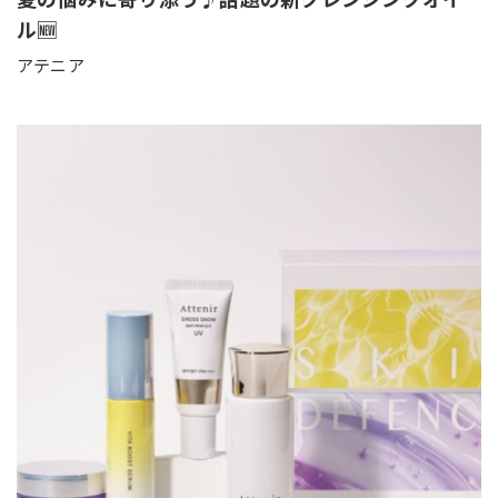
ル🆕
アテニア