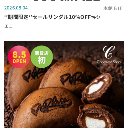
2026.08.04
本館 B1F
‘’期間限定‘’セールサンダル10%OFF👡✨
エコー