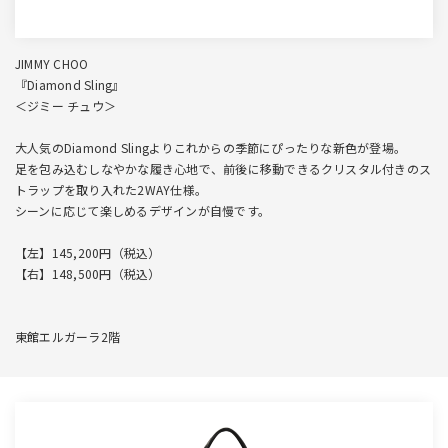
JIMMY CHOO
『Diamond Sling』
＜ジミー チュウ＞
大人気のDiamond Slingよりこれからの季節にぴったりな新色が登場。
足を包み込むしなやかな履き心地で、前後に移動できるクリスタル付きのス
トラップを取り入れた2WAY仕様。
シーンに応じて楽しめるデザインが自慢です。
【左】145,200円（税込）
【右】148,500円（税込）
東館エルガーラ2階