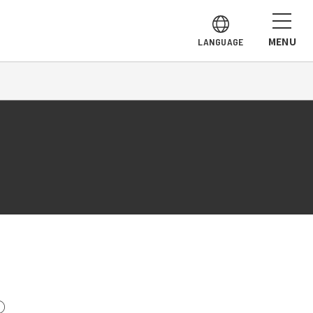
MENU
LANGUAGE
①