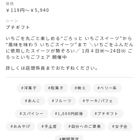
価格
￥119円～￥5,940
シーン
プチギフト
いちごを丸ごと楽しめる“ごろっと いちごスイーツ”から
“風味を味わう いちごスイーツ”まで ＼いちごをふんだん
に使用したスイーツが勢ぞろい／ 1月４日㈬～24日㈫ ご
ろっといちごフェア 開催中
詳しくは店頭係員までおたずねください。
洋菓子
和菓子
映え
ベリー系
あんこ
フルーツ
ケーキ/パフェ
スパイシー
1,000円前後
プチギフト
おみやげ
手土産
自分へのご褒美
女子会
期間限定