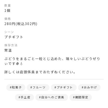
数量
1個
価格
280円(税込302円)
シーン
プチギフト
保存方法
常温
ぶどうをまるごと一粒とじ込めた、瑞々しいぶどうぜり
ぃです🍇💧
詳しくは店頭係員までおたずねください。
和菓子
フルーツ
プチギフト
おみやげ
手土産
自分へのご褒美
期間限定