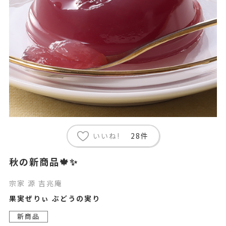
いいね!
28件
秋の新商品🍁✨
宗家 源 吉兆庵
果実ぜりぃ ぶどうの実り
新商品