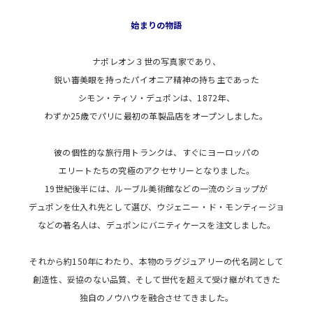
始まりの物語
ナポレオン３世の写真家であり、
鋭い審美眼を持ったパイオニア精神の持ち主であった
シモン・ティソ・デュポンは、1872年、
わずか25歳でパリに最初の革製品店をオープンしました。
彼の個性的な旅行用トランクは、すぐにヨーロッパの
エリートたちの究極のアクセサリーとなりました。
19世紀後半には、ルーブル美術館などの一流のショップが
デュポンを仕入れ先として選び、ウジェニー・ド・モンティージョ
などの著名人は、デュポンにバニティケースを注文しました。
それから約150年にわたり、本物のラグジュアリーの代名詞として
創造性、妥協のない品質、そして世代を超えて受け継がれてきた
独自のノウハウを融合させてきました。