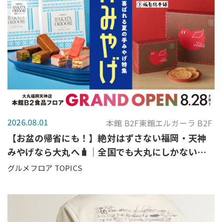
2026.08.01
本館 B2F東館エルガーラ B2F
【お盆の帰省にも！】絶対はずさない福岡・天神
みやげなら大丸へ🧳｜全国でも大丸にしかないも
のから定番銘菓まで一挙ご紹介♪
グルメフロア TOPICS