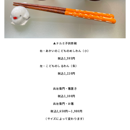
▲ナルミ子供茶碗
右・あかいのこどものめしわん（小）
税込1,595円
左・こどものしるわん（朱）
税込1,210円
兵左衛門・箸置き
税込1,100円
兵左衛門・お箸
税込1,650円〜1,980円
（サイズによって変わります）