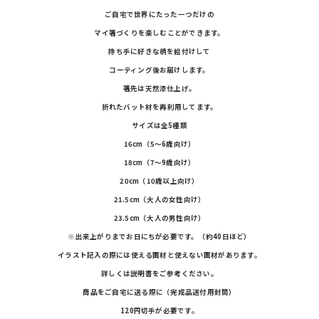
ご自宅で世界にたった一つだけの
マイ箸づくりを楽しむことができます。
持ち手に好きな柄を絵付けして
コーティング後お届けします。
箸先は天然漆仕上げ。
折れたバット材を再利用してます。
サイズは全5種類
16cm（5〜6歳向け）
18cm（7〜9歳向け）
20cm（10歳以上向け）
21.5cm（大人の女性向け）
23.5cm（大人の男性向け）
※出来上がりまでお日にちが必要です。（約40日ほど）
イラスト記入の際には使える画材と使えない画材があります。
詳しくは説明書をご参考ください。
商品をご自宅に送る際に（完成品送付用封筒）
120円切手が
必要です。