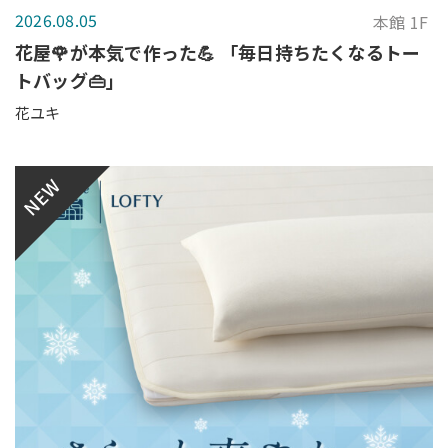
2026.08.05
本館 1F
花屋🌹が本気で作った💪 「毎日持ちたくなるトー
トバッグ👜」
花ユキ
NEW