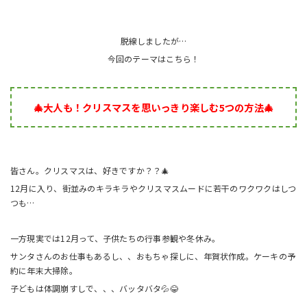
脱線しましたが…
今回のテーマはこちら！
🎄大人も！クリスマスを思いっきり楽しむ5つの方法🎄
皆さん。クリスマスは、好きですか？？🎄
12月に入り、街並みのキラキラやクリスマスムードに若干のワクワクはしつ
つも…
一方現実では12月って、子供たちの行事参観や冬休み。
サンタさんのお仕事もあるし、、おもちゃ探しに、年賀状作成。ケーキの予
約に年末大掃除。
子どもは体調崩すしで、、、バッタバタ💦😂