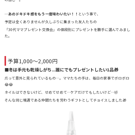
…あのドキドキ感をもう一度味わいたい！！
という事で、
予定は全くありませんが久しぶりに集まった友人たちの
「30代ママプレゼント交換会」の値段別にプレゼントを勝手に選んでみまし
た。
予算1,000〜2,000円
■冬は手元も乾燥しがち...誰にでもプレゼントしたい1品🎁
爪って意外と見られているもの…。ママたちの手は、毎日の家事でボロボロ
😂😂
ネイルはできないけど、せめてせめて…ケアだけでもしたいけど…🤣
そんな同じ境遇である仲間たちを労わうギフトとしてチョイスしました🎁