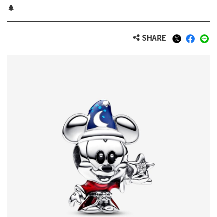
🌲
SHARE