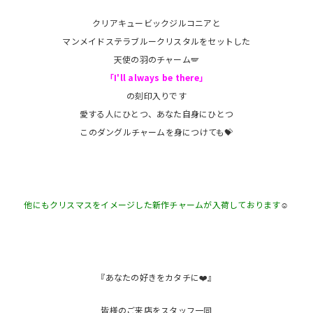
クリアキュービックジルコニアと
マンメイドステラブルークリスタルをセットした
天使の羽のチャーム🪽
「I'll always be there」
の刻印入りです
愛する人にひとつ、あなた自身にひとつ
このダングルチャームを身につけても💝
他にもクリスマスをイメージした新作チャームが入荷しております
☺️
『あなたの好きをカタチに❤️』
皆様のご来店をスタッフ一同