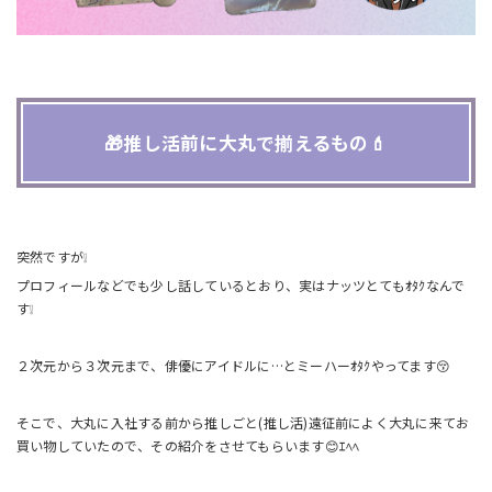
🎁推し活前に大丸で揃えるもの💄
突然ですが❕
プロフィールなどでも少し話しているとおり、実はナッツとてもｵﾀｸなんで
す❕
２次元から３次元まで、俳優にアイドルに…とミーハーｵﾀｸやってます😚
そこで、大丸に入社する前から推しごと(推し活)遠征前によく大丸に来てお
買い物していたので、その紹介をさせてもらいます😊ｴﾍﾍ