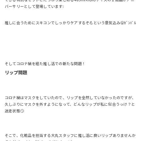
バーサリーとして登場しています❕
推しに会うためにスキコンでしっかりケアするぞ💪という意気込み😤ｶﾞﾝﾊﾞﾙ
そしてコロナ禍を経た推し活での新たな問題！
リップ問題
コロナ禍はマスクをしていたので、リップを全然していなかったのですが、
久しぶりにマスクを外すようになって、どんなリップが私に似合うっけ？と
迷走状態🙄
そこで、化粧品を担当する大丸スタッフに推し活に良いリップありませんか