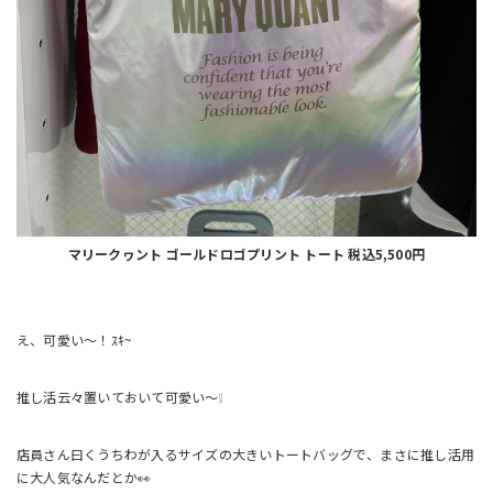
マリークヮント ゴールドロゴプリント トート 税込5,500円
え、可愛い～！ｽｷ~
推し活云々置いておいて可愛い～❕
店員さん曰くうちわが入るサイズの大きいトートバッグで、まさに推し活用
に大人気なんだとか👀