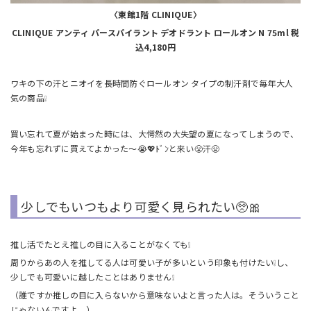
〈東館1階 CLINIQUE〉
CLINIQUE アンティ パースパイラント デオドラント ロールオン N 75ml 税
込4,180円
ワキの下の汗とニオイを長時間防ぐロールオン タイプの制汗剤で毎年大人
気の商品❕
買い忘れて夏が始まった時には、大愕然の大失望の夏になってしまうので、
今年も忘れずに買えてよかった～😭💖ﾄﾞﾝと来い😤汗😤
少しでもいつもより可愛く見られたい🥺🎀
推し活でたとえ推しの目に入ることがなくても❕
周りからあの人を推してる人は可愛い子が多いという印象も付けたい❕し、
少しでも可愛いに越したことはありません❕
（誰ですか推しの目に入らないから意味ないよと言った人は。そういうこと
じゃないんですよ。）