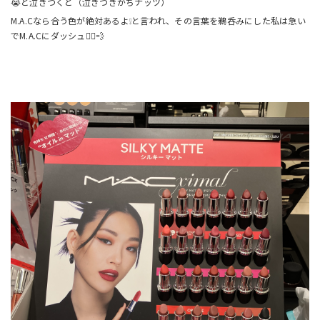
😭と泣きつくと（泣きつきがちナッツ）
M.A.Cなら合う色が絶対あるよ❕と言われ、その言葉を鵜呑みにした私は急い
でM.A.Cにダッシュ🏃‍♀️💨