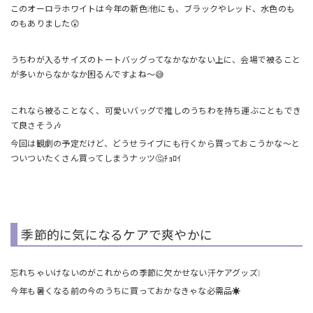
このオーロラホワイトは今年の新色❕他にも、ブラックやレッド、水色のも
のもありました😲
うちわが入るサイズのトートバッグってなかなかない上に、会場で被ること
が多いからなかなか困るんですよね～😅
これなら被ることなく、可愛いバッグで推しのうちわを持ち運ぶこともでき
て良さそう🎶
今回は観劇の予定だけど、どうせライブにも行くから買っておこうかな～と
ついついたくさん買ってしまうナッツ🤔ﾁｮﾛｲ
季節的に気になるケアで爽やかに
忘れちゃいけないのがこれからの季節に欠かせない汗ケアグッズ❕
今年も暑くなる前の今のうちに買っておかなきゃな必需品☀