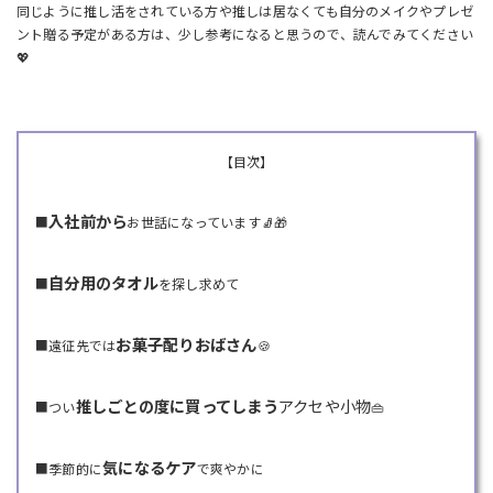
同じように推し活をされている方や推しは居なくても自分のメイクやプレゼ
ント贈る予定がある方は、少し参考になると思うので、読んでみてください
💖
【目次】
入社前から
■
お世話になっています🧦🎁
自分用のタオル
■
を探し求めて
お菓子配りおばさん
■遠征先では
🍪
推しごとの度に買ってしまう
アクセや小物
■つい
👜
気になるケア
■季節的に
で爽やかに