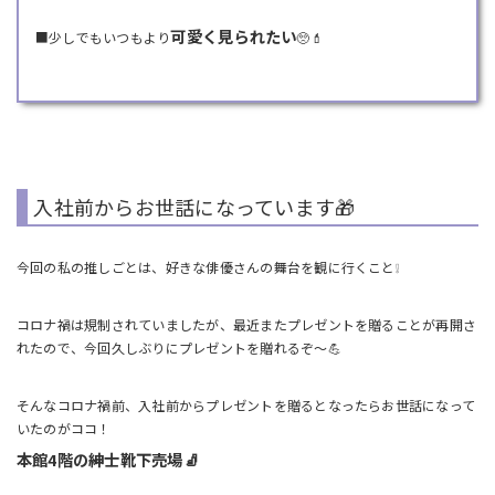
可愛く見られたい
■少しでもいつもより
🥺💄
入社前からお世話になっています🎁
今回の私の推しごとは、好きな俳優さんの舞台を観に行くこと❕
コロナ禍は規制されていましたが、最近またプレゼントを贈ることが再開さ
れたので、今回久しぶりにプレゼントを贈れるぞ～💪
そんなコロナ禍前、入社前からプレゼントを贈るとなったらお世話になって
いたのがココ！
本館4階の紳士靴下売場🧦