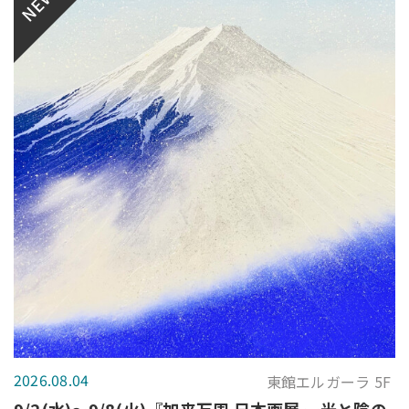
NEW
2026.08.04
東館エルガーラ 5F
9/2(水)～9/8(火)『加来万周 日本画展 ー光と陰の