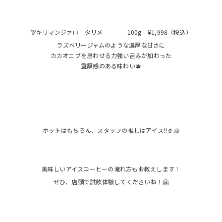
🦒キリマンジァロ タリメ 100g ¥1,998（税込）
ラズベリージャムのような濃厚な甘さに
カカオニブを思わせる力強い苦みが加わった
重厚感のある味わい🫐
ホットはもちろん、スタッフの推しはアイス‼🥤🧊
美味しいアイスコーヒーの淹れ方もお教えします！
ぜひ、店頭で試飲体験してくださいね！🤗