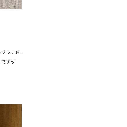
ルブレンド。
です💛