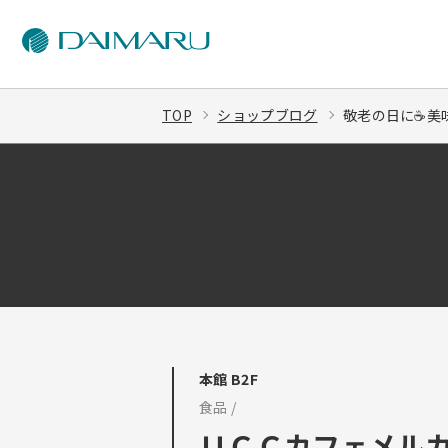
TOP
ショップブログ
敬老の日に☕美味
本館 B2F
食品 /
ＵＣＣカフェメル