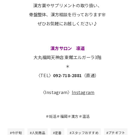
漢方薬やサプリメントの取り扱い、
骨盤整体、漢方相談を行っております🌸
ぜひお気軽にお越しください♪
漢方サロン 凛道
大丸福岡天神店 東館エルガーラ3階
＊
〈TEL〉
092-718-2881
（直通）
〈Instagram〉
Instagram
＃妊活＃福岡＃漢方＃温活
#今が旬
#人気商品
#定番
#スタッフおすすめ
#プチギフト