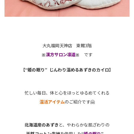
大丸福岡天神店 東館3階
🎀
漢方サロン凛道
🎀 です
【“姫の眠り” じんわり温めるあずきのカイロ】
忙しい毎日、体と心をほっとゆるめてくれる
温活アイテム
のご紹介です🤗
北海道産のあずき
と、やわらかな肌ざわりの
天然コットン生地
を使用した
“
姫の眠り
”
。