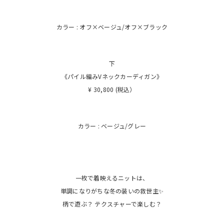
カラー : オフ×ベージュ/オフ×ブラック
下
《パイル編みVネックカーディガン》
¥ 30,800 (税込）
カラー : ベージュ/グレー
一枚で着映えるニットは、
単調になりがちな冬の装いの救世主✨
柄で遊ぶ？ テクスチャーで楽しむ？