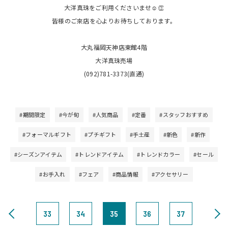
大洋真珠をご利用くださいませ☺️👏
皆様のご來店を心よりお待ちしております。
大丸福岡天神店東館4階
大洋真珠売場
(092)781-3373(直通)
#期間限定
#今が旬
#人気商品
#定番
#スタッフおすすめ
#フォーマルギフト
#プチギフト
#手土産
#新色
#新作
#シーズンアイテム
#トレンドアイテム
#トレンドカラー
#セール
#お手入れ
#フェア
#商品情報
#アクセサリー
33
34
35
36
37