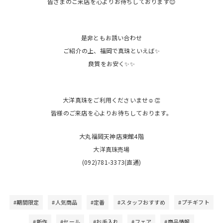
皆さまのご来店を心よりお待ちしております😊
是非ともお誘い合わせ
ご紹介の上、福岡で真珠といえば✨
良質をお安く✨✨
大洋真珠をご利用くださいませ☺️👏
皆様のご来店を心よりお待ちしております。
大丸福岡天神店東館4階
大洋真珠売場
(092)781-3373(直通)
#期間限定
#人気商品
#定番
#スタッフおすすめ
#プチギフト
#新作
#セール
#お手入れ
#フェア
#商品情報