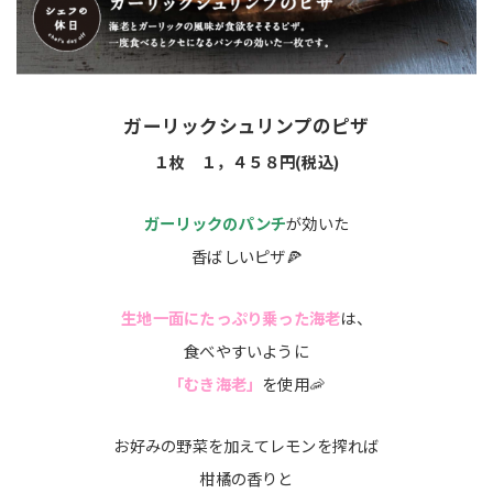
ガーリックシュリンプのピザ
１枚 １，４５８円(税込)
ガーリックのパンチ
が効いた
香ばしいピザ🍕
生地一面にたっぷり乗った海老
は、
食べやすいように
「むき海老」
を使用🦐
お好みの野菜を加えてレモンを搾れば
柑橘の香りと