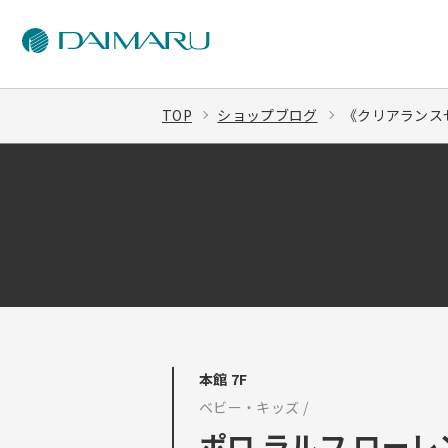
TOP
ショップブログ
《クリアランスセ
本館 7F
ベビー・キッズ /
ポロ ラルフ ローレ