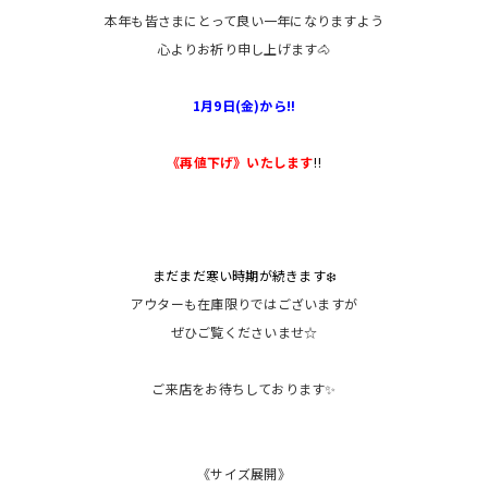
本年も皆さまにとって良い一年になりますよう
心よりお祈り申し上げます🐴
1月9日(金)から‼️
《再値下げ》いたします
‼️
まだまだ寒い時期が続きます❄️
アウターも在庫限りではございますが
ぜひご覧くださいませ☆
ご来店をお待ちしております✨
《サイズ展開》