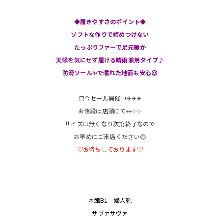
◆履きやすさのポイント◆
ソフトな作りで締めつけない
たっぷりファーで足元暖か
天候を気にせず履ける晴雨兼用タイプ♪
防滑ソール✨️で濡れた地面も安心😌
只今セール開催中✈✈✈
お値段は店頭にて👀✨️✨️
サイズは無くなり次第終了なので
お早めにご来店ください😊
♡お待ちしております♡
本館B1 婦人靴
サヴァサヴァ