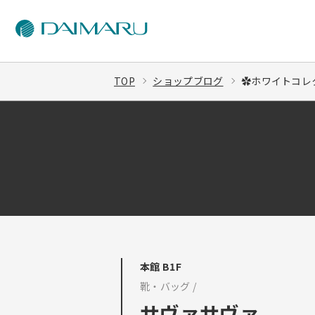
TOP
ショップブログ
✿ホワイトコレク
本館 B1F
靴・バッグ /
サヴァサヴァ