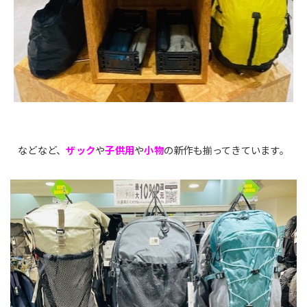
などなど、
ザック
や
子供用
や
小物
の新作も揃ってきています。