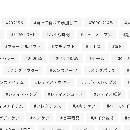
#2021SS
#買って食べて参加して
#2020-21AW
#
カ
#STAYHOME
#おうち時間
#ニューオープン
#
#フォーマルギフト
#プチギフト
#手土産
#新色
ドカラー
#2020SS
#2019-20AW
#セール
#お手
#メンズアウター
#メンズスーツ
#メンズパンツ
メンズアイテム
#レディスアウター
#レディストップス
#レディスバッグ
#レディスシューズ
#レディス雑貨
ィスアイテム
#フレグランス
#スキンケア
#ベースメイ
#ボディケア
#ヘアケア
#美容器具
#メイク雑貨
#
ゴルフウェア&用品
#マタニティ
#ベビー
#キッズ