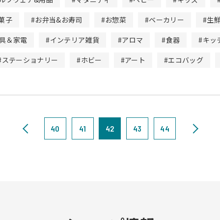
菓子
#お弁当&お寿司
#お惣菜
#ベーカリー
#生
家具＆家電
#インテリア雑貨
#アロマ
#食器
#キッ
#ステーショナリー
#ホビー
#アート
#エコバッグ
40
41
42
43
44