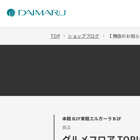
TOP
ショップブログ
【 閉店のお知らせ
本館 B2F東館エルガーラ B2F
食品
グルメフロア TOPI