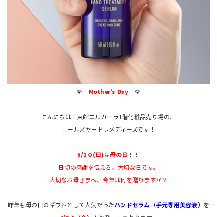
🌹
Mother’s Day
🌹
こんにちは！東館エルガーラ1階化粧品売り場の、
ニールズヤードレメディーズです！
5/1０(日)
は
母の日
！！
日頃の感謝を伝える、大切な日です。
大切なお母さまへ、今年は何を贈りますか？
昨年も母の日のギフトとして人気だった
ハンドセラム（手元専用美容液）
を