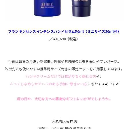
フランキンセンスインテンスハンドセラム50ml（ミニサイズ20ml付）
／￥8,690（税込）
手元は毎日の手洗いや家事、外気や紫外線の影響を受けやすいパーツ。
外出先でも使いやすい携帯用サイズ付きの限定セットをご用意しています。
ハンドクリームだけでは物足りなく感じる方
や、
ふっくらなめらかでハリのある手肌に導きたい方
にも
おすすめ
です💕
母の日や、大切な方への素敵なギフトにいかがでしょうか。
大丸福岡天神店
東館エルガーラ1階 化粧品売り場