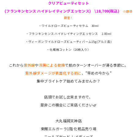
クリアビューティセット
(フランキンセンス ハイドレイティングエッセンス) \18,700(税込)
☆店頭
限定！
・ワイルドローズビューティセラム 30ml
・フランキンセンス ハイドレイティングエッセンス １00ml
・ヴィーガン ワイルドローズビューティバーム15g(アルミ缶)
・化粧用コットン（20枚入り）
これから
紫外線
や
冷房による乾燥
で肌のターンオーバーが滞る季節に。
紫外線ダメージが表面化する前に
、”早めの今から”
集中ブライトケア始めてみませんか？
店頭でお試し出来ますので、
是非この機会にご来店ください🌿
大丸福岡天神店
東館エルガーラ1階 化粧品売り場
ニールズヤード レメディーズ