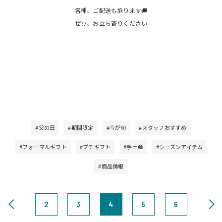
各種、ご配送も承ります🚚
ぜひ、お立ち寄りください
#父の日
#期間限定
#今が旬
#スタッフおすすめ
#フォーマルギフト
#プチギフト
#手土産
#シーズンアイテム
#商品情報
2
3
4
5
6