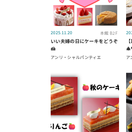
2025.11.20
20
本館 B2F
いい夫婦の日にケーキをどうぞ
【
🍰
🎄
アンリ・シャルパンティエ
ア