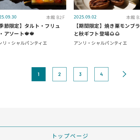
25.09.30
2025.09.02
本館 B2F
本館 B
季節限定】タルト・フリュ
【期間限定】焼き栗モンブ
・アソート🍁🍁
と秋ギフト登場🌰🌰
ンリ・シャルパンティエ
アンリ・シャルパンティエ
1
2
3
4
トップページ