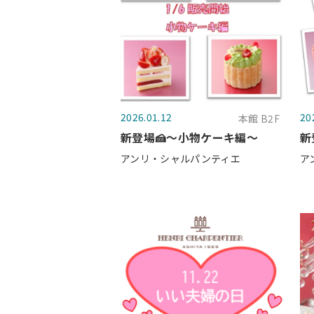
2026.01.12
20
本館 B2F
新登場🍰～小物ケーキ編～
新
アンリ・シャルパンティエ
ア