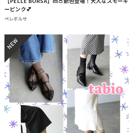
【PELLE BORSA】👜👛新色登場！大人なスモーキ
ーピンク💕
ペレボルサ
NEW