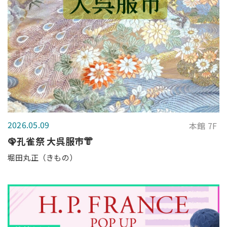
2026.05.09
本館 7F
🦚孔雀祭 大呉服市👘
堀田丸正（きもの）