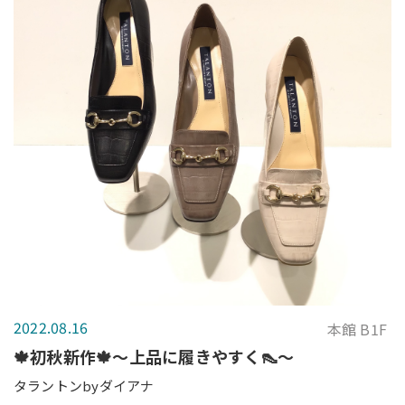
2022.08.16
本館 B1F
🍁初秋新作🍁〜上品に履きやすく👠〜
タラントンbyダイアナ