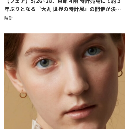
【フェア】5/26~28、東館４階 時計売場にて約３
年ぶりとなる『大丸 世界の時計展』の開催が決
定！
時計